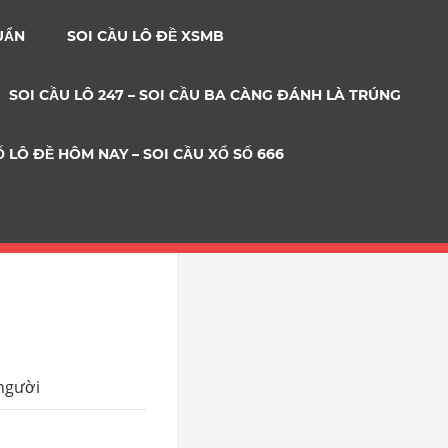
UẨN
SOI CẦU LÔ ĐỀ XSMB
SOI CẦU LÔ 247 – SOI CẦU BA CÀNG ĐÁNH LÀ TRÚNG
 LÔ ĐỀ HÔM NAY – SOI CẦU XỔ SỐ 666
 người