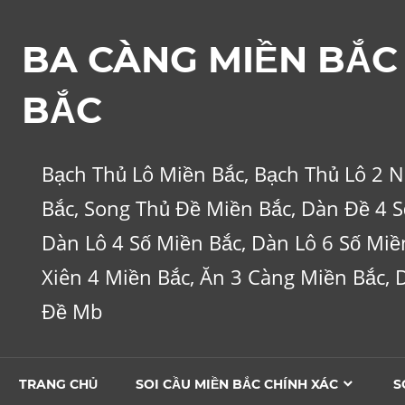
Skip
to
BA CÀNG MIỀN BẮC 
content
BẮC
Bạch Thủ Lô Miền Bắc, Bạch Thủ Lô 2 
Bắc, Song Thủ Đề Miền Bắc, Dàn Đề 4 S
Dàn Lô 4 Số Miền Bắc, Dàn Lô 6 Số Miề
Xiên 4 Miền Bắc, Ăn 3 Càng Miền Bắc, 
Đề Mb
TRANG CHỦ
SOI CẦU MIỀN BẮC CHÍNH XÁC
S