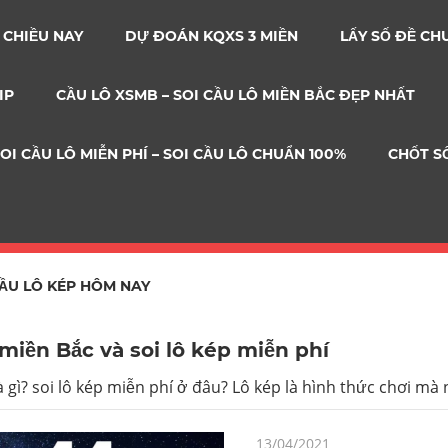
 CHIỀU NAY
DỰ ĐOÁN KQXS 3 MIỀN
LẤY SỐ ĐỀ CH
IP
CẦU LÔ XSMB – SOI CẦU LÔ MIỀN BẮC ĐẸP NHẤT
OI CẦU LÔ MIỄN PHÍ – SOI CẦU LÔ CHUẨN 100%
CHỐT SỐ
CẦU LÔ KÉP HÔM NAY
miền Bắc và soi lô kép miễn phí
là gì? soi lô kép miễn phí ở đâu? Lô kép là hình thức chơi mà
13/04/2021