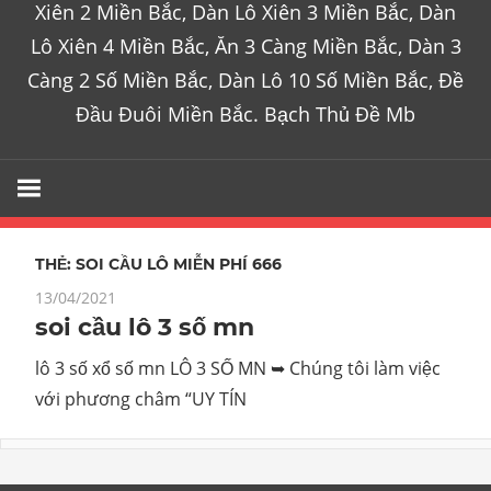
Xiên 2 Miền Bắc, Dàn Lô Xiên 3 Miền Bắc, Dàn
Lô Xiên 4 Miền Bắc, Ăn 3 Càng Miền Bắc, Dàn 3
Càng 2 Số Miền Bắc, Dàn Lô 10 Số Miền Bắc, Đề
Đầu Đuôi Miền Bắc. Bạch Thủ Đề Mb
THẺ:
SOI CẦU LÔ MIỄN PHÍ 666
13/04/2021
soi cầu lô 3 số mn
lô 3 số xổ số mn LÔ 3 SỐ MN ➥ Chúng tôi làm việc
với phương châm “UY TÍN