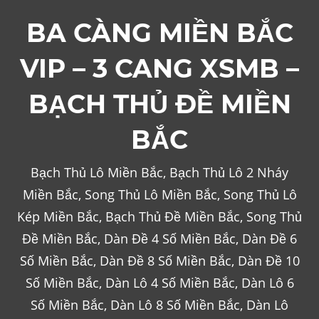
Skip
BA CÀNG MIỀN BẮC
to
content
VIP – 3 CANG XSMB –
BẠCH THỦ ĐỀ MIỀN
BẮC
Bạch Thủ Lô Miền Bắc, Bạch Thủ Lô 2 Nháy
Miền Bắc, Song Thủ Lô Miền Bắc, Song Thủ Lô
Kép Miền Bắc, Bạch Thủ Đề Miền Bắc, Song Thủ
Đề Miền Bắc, Dàn Đề 4 Số Miền Bắc, Dàn Đề 6
Số Miền Bắc, Dàn Đề 8 Số Miền Bắc, Dàn Đề 10
Số Miền Bắc, Dàn Lô 4 Số Miền Bắc, Dàn Lô 6
Số Miền Bắc, Dàn Lô 8 Số Miền Bắc, Dàn Lô