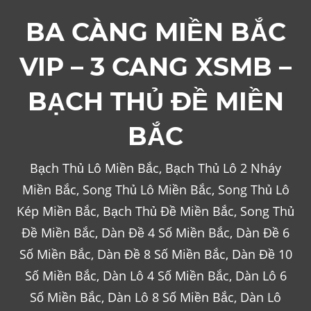
Skip
BA CÀNG MIỀN BẮC
to
content
VIP – 3 CANG XSMB –
BẠCH THỦ ĐỀ MIỀN
BẮC
Bạch Thủ Lô Miền Bắc, Bạch Thủ Lô 2 Nháy
Miền Bắc, Song Thủ Lô Miền Bắc, Song Thủ Lô
Kép Miền Bắc, Bạch Thủ Đề Miền Bắc, Song Thủ
Đề Miền Bắc, Dàn Đề 4 Số Miền Bắc, Dàn Đề 6
Số Miền Bắc, Dàn Đề 8 Số Miền Bắc, Dàn Đề 10
Số Miền Bắc, Dàn Lô 4 Số Miền Bắc, Dàn Lô 6
Số Miền Bắc, Dàn Lô 8 Số Miền Bắc, Dàn Lô