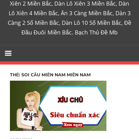
Xiên 2 Miền Bắc, Dàn Lô Xiên 3 Miền Bắc, Dàn
Lô Xiên 4 Miền Bắc, Ăn 3 Càng Miền Bắc, Dàn 3
Càng 2 Số Miền Bắc, Dàn Lô 10 Số Miền Bắc, Đề
Đầu Đuôi Miền Bắc. Bạch Thủ Đề Mb
THẺ:
SOI CẦU MIỀN NAM MIỀN NAM