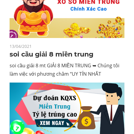
13/04/2021
soi cầu giải 8 miền trung
soi cầu giải 8 mt GIẢI 8 MIỀN TRUNG ➥ Chúng tôi
làm việc với phương châm “UY TÍN NHẤT