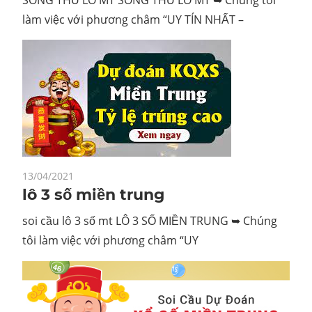
làm việc với phương châm “UY TÍN NHẤT –
13/04/2021
lô 3 số miền trung
soi cầu lô 3 số mt LÔ 3 SỐ MIỀN TRUNG ➥ Chúng
tôi làm việc với phương châm “UY