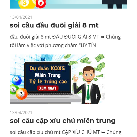
13/04/2021
soi cầu đầu đuôi giải 8 mt
đầu đuôi giải 8 mt ĐẦU ĐUÔI GIẢI 8 MT ➥ Chúng
tôi làm việc với phương châm “UY TÍN
13/04/2021
soi cầu cặp xíu chủ miền trung
soi cầu cặp xíu chủ mt CẶP XÍU CHỦ MT ➥ Chúng