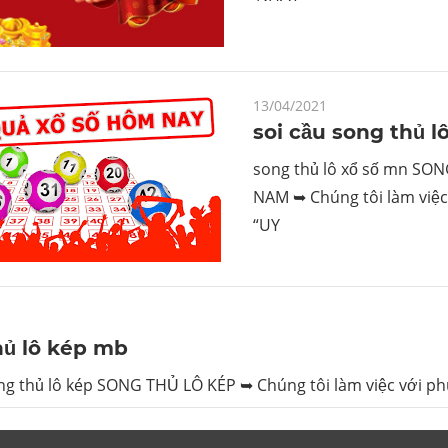
13/04/2021
soi cầu song thủ 
song thủ lô xổ số mn SO
NAM ➥ Chúng tôi làm việ
“UY
hủ lô kép mb
ong thủ lô kép SONG THỦ LÔ KÉP ➥ Chúng tôi làm việc với 