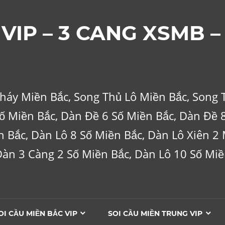
VIP – 3 CANG XSMB 
Nháy Miền Bắc, Song Thủ Lô Miền Bắc, Song 
ố Miền Bắc, Dàn Đề 6 Số Miền Bắc, Dàn Đề 
n Bắc, Dàn Lô 8 Số Miền Bắc, Dàn Lô Xiên 2 
Dàn 3 Càng 2 Số Miền Bắc, Dàn Lô 10 Số Mi
OI CẦU MIỀN BẮC VIP
SOI CẦU MIỀN TRUNG VIP