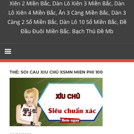
Xiên 2 Miền Bắc, Dàn Lô Xiên 3 Miền Bắc, Dàn
Lô Xiên 4 Miền Bắc, Ăn 3 Càng Miền Bắc, Dàn 3
Càng 2 Số Miền Bắc, Dàn Lô 10 Số Miền Bắc, Đề
Đầu Đuôi Miền Bắc. Bạch Thủ Đề Mb
THẺ:
SOI CAU XIU CHỦ XSMN MIEN PHI 100