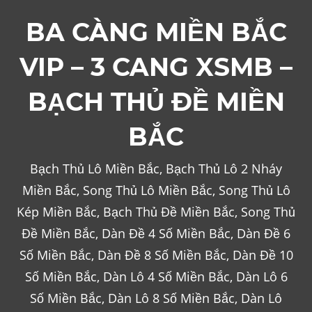
Skip
BA CÀNG MIỀN BẮC
to
content
VIP – 3 CANG XSMB –
BẠCH THỦ ĐỀ MIỀN
BẮC
Bạch Thủ Lô Miền Bắc, Bạch Thủ Lô 2 Nháy
Miền Bắc, Song Thủ Lô Miền Bắc, Song Thủ Lô
Kép Miền Bắc, Bạch Thủ Đề Miền Bắc, Song Thủ
Đề Miền Bắc, Dàn Đề 4 Số Miền Bắc, Dàn Đề 6
Số Miền Bắc, Dàn Đề 8 Số Miền Bắc, Dàn Đề 10
Số Miền Bắc, Dàn Lô 4 Số Miền Bắc, Dàn Lô 6
Số Miền Bắc, Dàn Lô 8 Số Miền Bắc, Dàn Lô