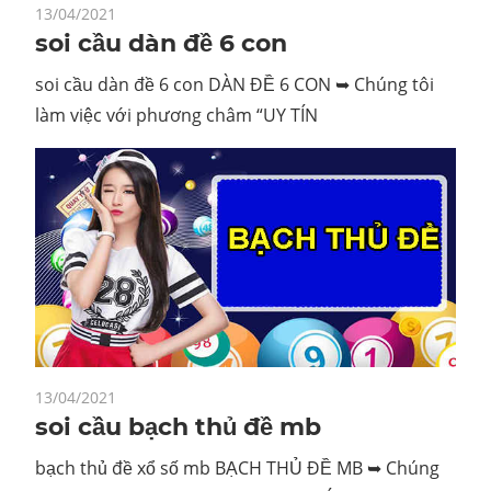
13/04/2021
soi cầu dàn đề 6 con
soi cầu dàn đề 6 con DÀN ĐỀ 6 CON ➥ Chúng tôi
làm việc với phương châm “UY TÍN
13/04/2021
soi cầu bạch thủ đề mb
bạch thủ đề xổ số mb BẠCH THỦ ĐỀ MB ➥ Chúng