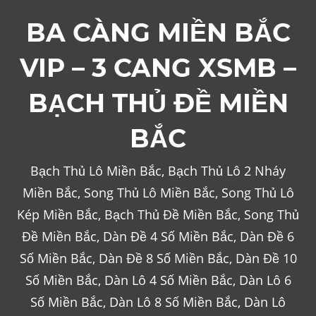
Skip
BA CÀNG MIỀN BẮC
to
content
VIP – 3 CANG XSMB –
BẠCH THỦ ĐỀ MIỀN
BẮC
Bạch Thủ Lô Miền Bắc, Bạch Thủ Lô 2 Nháy
Miền Bắc, Song Thủ Lô Miền Bắc, Song Thủ Lô
Kép Miền Bắc, Bạch Thủ Đề Miền Bắc, Song Thủ
Đề Miền Bắc, Dàn Đề 4 Số Miền Bắc, Dàn Đề 6
Số Miền Bắc, Dàn Đề 8 Số Miền Bắc, Dàn Đề 10
Số Miền Bắc, Dàn Lô 4 Số Miền Bắc, Dàn Lô 6
Số Miền Bắc, Dàn Lô 8 Số Miền Bắc, Dàn Lô