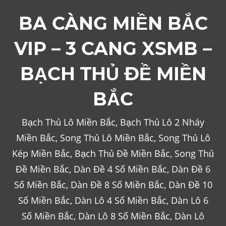
Skip
BA CÀNG MIỀN BẮC
to
content
VIP – 3 CANG XSMB –
BẠCH THỦ ĐỀ MIỀN
BẮC
Bạch Thủ Lô Miền Bắc, Bạch Thủ Lô 2 Nháy
Miền Bắc, Song Thủ Lô Miền Bắc, Song Thủ Lô
Kép Miền Bắc, Bạch Thủ Đề Miền Bắc, Song Thủ
Đề Miền Bắc, Dàn Đề 4 Số Miền Bắc, Dàn Đề 6
Số Miền Bắc, Dàn Đề 8 Số Miền Bắc, Dàn Đề 10
Số Miền Bắc, Dàn Lô 4 Số Miền Bắc, Dàn Lô 6
Số Miền Bắc, Dàn Lô 8 Số Miền Bắc, Dàn Lô