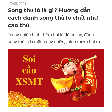
17/05/2021
Song thủ lô là gì? Hướng dẫn
cách đánh song thủ lô chất như
cao thủ
Trong nhiều hình thức chơi lô đề online, đánh
song thủ lô là một trong những hình thức chơi cá