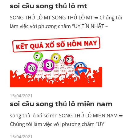
soi cầu song thủ lô mt
SONG THỦ LÔ MT SONG THỦ LÔ MT ➥ Chúng tôi
làm việc với phương châm “UY TÍN NHẤT –
13/04/2021
soi cầu song thủ lô miền nam
song thủ lô xổ số mn SONG THỦ LÔ MIỀN NAM ➥
Chúng tôi làm việc với phương châm “UY
13/04/2021