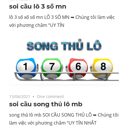
soi cầu lô 3 số mn
lô 3 số xổ số mn LÔ 3 SỐ MN ➥ Chúng tôi làm việc
với phương châm “UY TÍN
13/04/2021
One comment
soi cầu song thủ lô mb
song thủ lô mb SOI CẦU SONG THỦ LÔ ➥ Chúng tôi
làm việc với phương châm “UY TÍN NHẤT