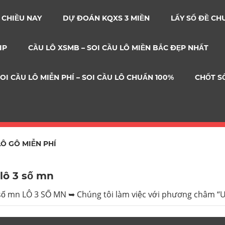
 CHIỀU NAY
DỰ ĐOÁN KQXS 3 MIỀN
LẤY SỐ ĐỀ CH
IP
CẦU LÔ XSMB – SOI CẦU LÔ MIỀN BẮC ĐẸP NHẤT
OI CẦU LÔ MIỄN PHÍ – SOI CẦU LÔ CHUẨN 100%
CHỐT SỐ
LÔ GÔ MIỄN PHÍ
 lô 3 số mn
 số mn LÔ 3 SỐ MN ➥ Chúng tôi làm việc với phương châm “