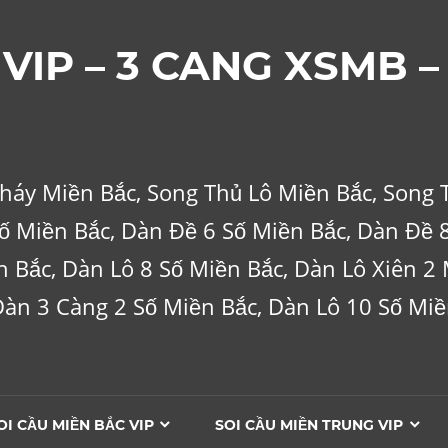
VIP – 3 CANG XSMB 
Nháy Miền Bắc, Song Thủ Lô Miền Bắc, Song 
ố Miền Bắc, Dàn Đề 6 Số Miền Bắc, Dàn Đề 
n Bắc, Dàn Lô 8 Số Miền Bắc, Dàn Lô Xiên 2 
Dàn 3 Càng 2 Số Miền Bắc, Dàn Lô 10 Số Mi
OI CẦU MIỀN BẮC VIP
SOI CẦU MIỀN TRUNG VIP