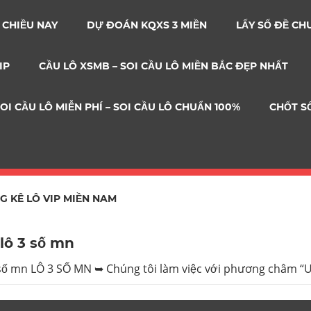
 CHIỀU NAY
DỰ ĐOÁN KQXS 3 MIỀN
LẤY SỐ ĐỀ CH
IP
CẦU LÔ XSMB – SOI CẦU LÔ MIỀN BẮC ĐẸP NHẤT
OI CẦU LÔ MIỄN PHÍ – SOI CẦU LÔ CHUẨN 100%
CHỐT SỐ
G KÊ LÔ VIP MIỀN NAM
 lô 3 số mn
 số mn LÔ 3 SỐ MN ➥ Chúng tôi làm việc với phương châm “