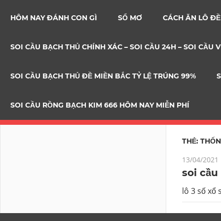
HÔM NAY ĐÁNH CON GÌ
SỔ MƠ
CÁCH ĂN LÔ ĐỀ
SOI CẦU BẠCH THỦ CHÍNH XÁC – SOI CẦU 24H – SOI CẦU V
SOI CẦU BẠCH THỦ ĐỀ MIỀN BẮC TỶ LỆ TRÚNG 99%
S
SOI CẦU RỒNG BẠCH KIM 666 HÔM NAY MIỄN PHÍ
THẺ:
THỐN
13/04/2021
soi cầu
lô 3 số xổ