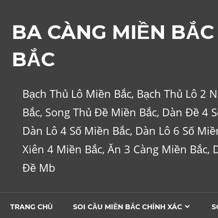
Skip
to
BA CÀNG MIỀN BẮC 
content
BẮC
Bạch Thủ Lô Miền Bắc, Bạch Thủ Lô 2 
Bắc, Song Thủ Đề Miền Bắc, Dàn Đề 4 S
Dàn Lô 4 Số Miền Bắc, Dàn Lô 6 Số Miề
Xiên 4 Miền Bắc, Ăn 3 Càng Miền Bắc, 
Đề Mb
TRANG CHỦ
SOI CẦU MIỀN BẮC CHÍNH XÁC
S