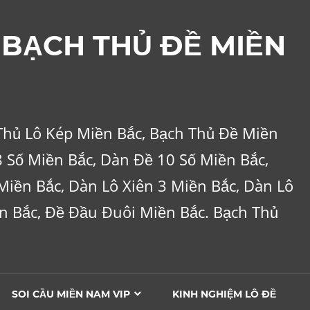
– BẠCH THỦ ĐỀ MIỀN
Thủ Lô Kép Miền Bắc, Bạch Thủ Đề Miền
8 Số Miền Bắc, Dàn Đề 10 Số Miền Bắc,
Miền Bắc, Dàn Lô Xiên 3 Miền Bắc, Dàn Lô
ền Bắc, Đề Đầu Đuôi Miền Bắc. Bạch Thủ
SOI CẦU MIỀN NAM VIP
KINH NGHIỆM LÔ ĐỀ