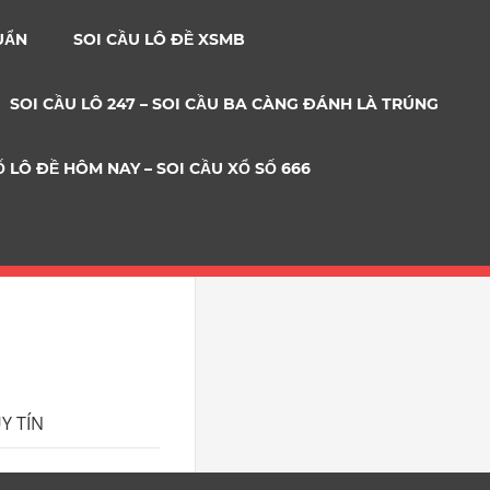
UẨN
SOI CẦU LÔ ĐỀ XSMB
SOI CẦU LÔ 247 – SOI CẦU BA CÀNG ĐÁNH LÀ TRÚNG
 LÔ ĐỀ HÔM NAY – SOI CẦU XỔ SỐ 666
UY TÍN