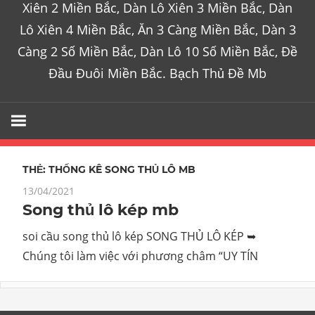
Xiên 2 Miền Bắc, Dàn Lô Xiên 3 Miền Bắc, Dàn
Lô Xiên 4 Miền Bắc, Ăn 3 Càng Miền Bắc, Dàn 3
Càng 2 Số Miền Bắc, Dàn Lô 10 Số Miền Bắc, Đề
Đầu Đuôi Miền Bắc. Bạch Thủ Đề Mb
THẺ:
THỐNG KÊ SONG THỦ LÔ MB
13/04/2021
Song thủ lô kép mb
soi cầu song thủ lô kép SONG THỦ LÔ KÉP ➥
Chúng tôi làm việc với phương châm “UY TÍN