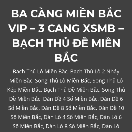
Skip
BA CÀNG MIỀN BẮC
to
content
VIP – 3 CANG XSMB –
BẠCH THỦ ĐỀ MIỀN
BẮC
Bạch Thủ Lô Miền Bắc, Bạch Thủ Lô 2 Nháy
Miền Bắc, Song Thủ Lô Miền Bắc, Song Thủ Lô
Kép Miền Bắc, Bạch Thủ Đề Miền Bắc, Song Thủ
Đề Miền Bắc, Dàn Đề 4 Số Miền Bắc, Dàn Đề 6
Số Miền Bắc, Dàn Đề 8 Số Miền Bắc, Dàn Đề 10
Số Miền Bắc, Dàn Lô 4 Số Miền Bắc, Dàn Lô 6
Số Miền Bắc, Dàn Lô 8 Số Miền Bắc, Dàn Lô