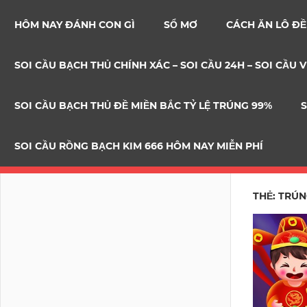
HÔM NAY ĐÁNH CON GÌ
SỔ MƠ
CÁCH ĂN LÔ ĐỀ
SOI CẦU BẠCH THỦ CHÍNH XÁC – SOI CẦU 24H – SOI CẦU V
SOI CẦU BẠCH THỦ ĐỀ MIỀN BẮC TỶ LỆ TRÚNG 99%
S
SOI CẦU RỒNG BẠCH KIM 666 HÔM NAY MIỄN PHÍ
THẺ:
TRÚN