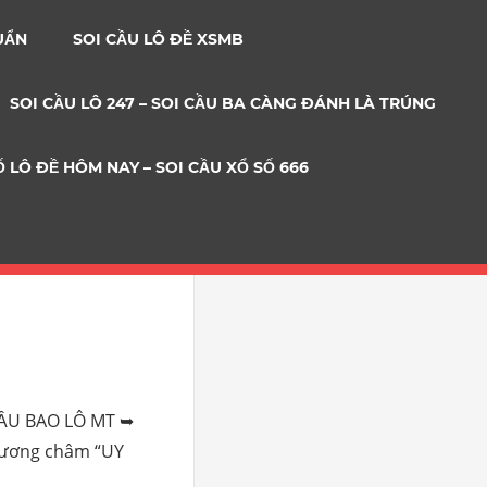
UẨN
SOI CẦU LÔ ĐỀ XSMB
SOI CẦU LÔ 247 – SOI CẦU BA CÀNG ĐÁNH LÀ TRÚNG
 LÔ ĐỀ HÔM NAY – SOI CẦU XỔ SỐ 666
 CẦU BAO LÔ MT ➥
phương châm “UY