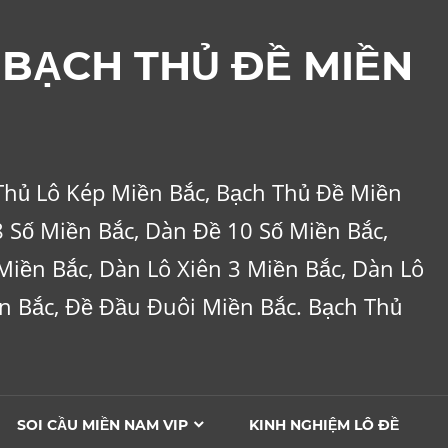
– BẠCH THỦ ĐỀ MIỀN
Thủ Lô Kép Miền Bắc, Bạch Thủ Đề Miền
8 Số Miền Bắc, Dàn Đề 10 Số Miền Bắc,
Miền Bắc, Dàn Lô Xiên 3 Miền Bắc, Dàn Lô
ền Bắc, Đề Đầu Đuôi Miền Bắc. Bạch Thủ
SOI CẦU MIỀN NAM VIP
KINH NGHIỆM LÔ ĐỀ