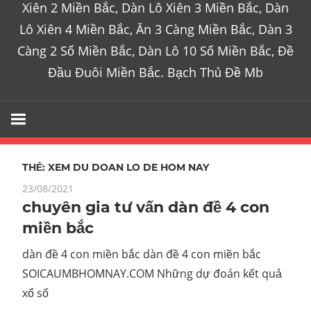
Xiên 2 Miền Bắc, Dàn Lô Xiên 3 Miền Bắc, Dàn
Lô Xiên 4 Miền Bắc, Ăn 3 Càng Miền Bắc, Dàn 3
Càng 2 Số Miền Bắc, Dàn Lô 10 Số Miền Bắc, Đề
Đầu Đuôi Miền Bắc. Bạch Thủ Đề Mb
THẺ:
XEM DU DOAN LO DE HOM NAY
23/08/2021
chuyên gia tư vấn dàn đề 4 con
miền bắc
dàn đề 4 con miền bắc dàn đề 4 con miền bắc
SOICAUMBHOMNAY.COM Những dự đoán kết quả
xổ số