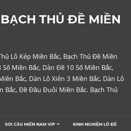
– BẠCH THỦ ĐỀ MIỀN
Thủ Lô Kép Miền Bắc, Bạch Thủ Đề Miền
8 Số Miền Bắc, Dàn Đề 10 Số Miền Bắc,
Miền Bắc, Dàn Lô Xiên 3 Miền Bắc, Dàn Lô
ền Bắc, Đề Đầu Đuôi Miền Bắc. Bạch Thủ
SOI CẦU MIỀN NAM VIP
KINH NGHIỆM LÔ ĐỀ