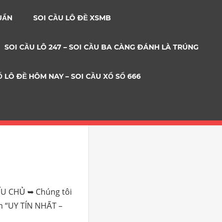
UẨN
SOI CẦU LÔ ĐỀ XSMB
SOI CẦU LÔ 247 – SOI CẦU BA CÀNG ĐÁNH LÀ TRÚNG
 LÔ ĐỀ HÔM NAY – SOI CẦU XỔ SỐ 666
XÍU CHỦ ➥ Chúng tôi
m “UY TÍN NHẤT –