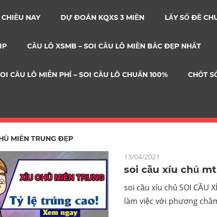
 CHIỀU NAY
DỰ ĐOÁN KQXS 3 MIỀN
LẤY SỐ ĐỀ CH
IP
CẦU LÔ XSMB – SOI CẦU LÔ MIỀN BẮC ĐẸP NHẤT
OI CẦU LÔ MIỄN PHÍ – SOI CẦU LÔ CHUẨN 100%
CHỐT SỐ
CHỦ MIỀN TRUNG ĐẸP
13/04/2021
soi cầu xíu chủ mt
soi cầu xíu chủ SOI CẦU 
làm việc với phương châ