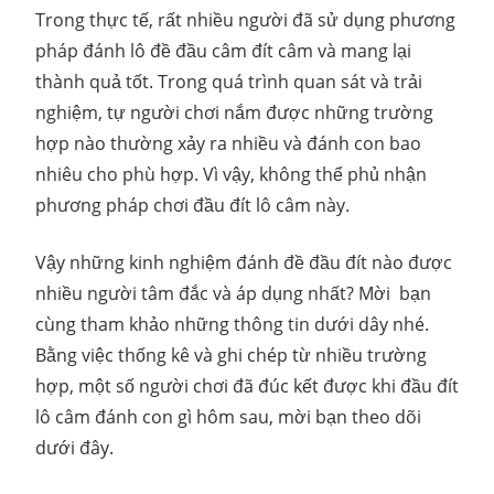
Trong thực tế, rất nhiều người đã sử dụng phương
pháp đánh lô đề đầu câm đít câm và mang lại
thành quả tốt. Trong quá trình quan sát và trải
nghiệm, tự người chơi nắm được những trường
hợp nào thường xảy ra nhiều và đánh con bao
nhiêu cho phù hợp. Vì vậy, không thể phủ nhận
phương pháp chơi đầu đít lô câm này.
Vậy những kinh nghiệm đánh đề đầu đít nào được
nhiều người tâm đắc và áp dụng nhất? Mời bạn
cùng tham khảo những thông tin dưới dây nhé.
Bằng việc thống kê và ghi chép từ nhiều trường
hợp, một số người chơi đã đúc kết được khi đầu đít
lô câm đánh con gì hôm sau, mời bạn theo dõi
dưới đây.