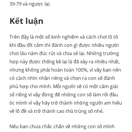
39-79 và ngược lại.
Kết luận
Trên đây là một số kinh nghiệm và cách chơi lô tô
khi đầu đít câm thì đánh con gì được nhiều người
chơi lâu năm đúc rút và chia sẻ lại. Những trường
hợp này được thống kê lại là đã xảy ra nhiều nhất,
nhưng không phải hoàn toàn 100%, vì vậy bạn nên
có cách nhìn nhận riêng và chọn ra con số đánh
phù hợp cho mình. Mỗi người sẽ có một cảm giác
số riêng vì vậy đừng để những con số làm rối đầu
óc mình vì vậy hãy trở thành những người am hiểu
về lô đề và trở thành cao thủ trúng số nhé.
Nếu bạn chưa chắc chắn về những con số mình