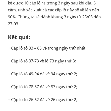
kê được 10 cặp lô ra trong 3 ngày sau khi đầu 6
câm, tính xác xuất cả các cặp lô này sẽ về lên đến
90%. Chúng ta sẽ đánh khung 3 ngày từ 25/03 đến
27-03.
Kết quả:
+ Cặp lô tô 33 – 88 về trong ngày thứ nhất;
+ Cặp lô tô 37-73 về lô 73 ngày thứ 3;
+ Cặp lô tô 49-94 đã về 94 ngày thứ 2;
+ Cặp lô tô 78-87 đã về 87 ngày thứ 2;
+ Cặp lô tô 26-62 đã về 26 ngày thứ 2;