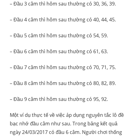
– Đầu 3 câm thì hôm sau thường có 30, 36, 39.
– Đầu 4 câm thì hôm sau thường có 40, 44, 45.
– Đầu 5 câm thì hôm sau thường có 54, 59.
– Đầu 6 câm thì hôm sau thường có 61, 63.
– Đầu 7 câm thì hôm sau thường có 70, 71, 75.
– Đầu 8 câm thì hôm sau thường có 80, 82, 89.
– Đầu 9 câm thì hôm sau thường có 95, 92.
Một ví dụ thực tế về việc áp dụng nguyên tắc lô đề
bạc nhớ đầu câm như sau. Trong bảng kết quả
ngày 24/03/2017 có đầu 6 câm. Người chơi thống