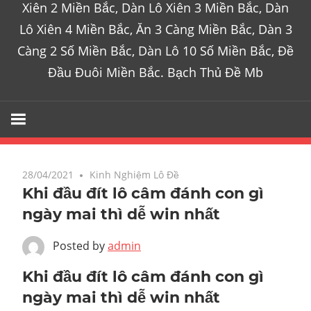
Xiên 2 Miền Bắc, Dàn Lô Xiên 3 Miền Bắc, Dàn
Lô Xiên 4 Miền Bắc, Ăn 3 Càng Miền Bắc, Dàn 3
Càng 2 Số Miền Bắc, Dàn Lô 10 Số Miền Bắc, Đề
Đầu Đuôi Miền Bắc. Bạch Thủ Đề Mb
28/04/2021
Kinh Nghiệm Lô Đề
Khi đầu đít lô câm đánh con gì
ngày mai thì dễ win nhất
Posted by
admin
Khi đầu đít lô câm đánh con gì
ngày mai thì dễ win nhất