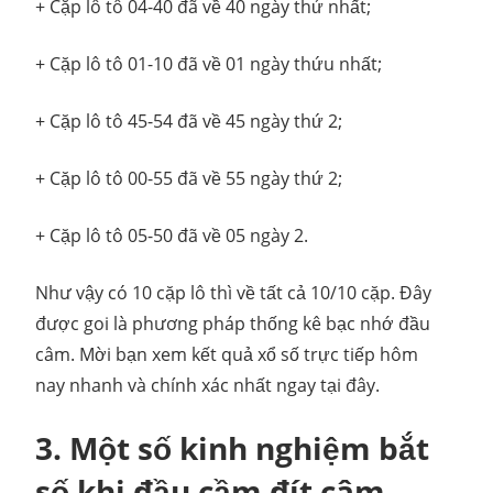
+ Cặp lô tô 04-40 đã về 40 ngày thứ nhất;
+ Cặp lô tô 01-10 đã về 01 ngày thứu nhất;
+ Cặp lô tô 45-54 đã về 45 ngày thứ 2;
+ Cặp lô tô 00-55 đã về 55 ngày thứ 2;
+ Cặp lô tô 05-50 đã về 05 ngày 2.
Như vậy có 10 cặp lô thì về tất cả 10/10 cặp. Đây
được goi là phương pháp thống kê bạc nhớ đầu
câm. Mời bạn xem kết quả xổ số trực tiếp hôm
nay nhanh và chính xác nhất ngay tại đây.
3. Một số kinh nghiệm bắt
số khi đầu cầm đít câm