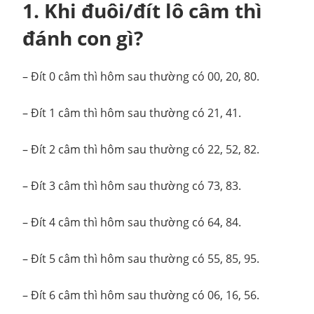
1. Khi đuôi/đít lô câm thì
đánh con gì?
– Đít 0 câm thì hôm sau thường có 00, 20, 80.
– Đít 1 câm thì hôm sau thường có 21, 41.
– Đít 2 câm thì hôm sau thường có 22, 52, 82.
– Đít 3 câm thì hôm sau thường có 73, 83.
– Đít 4 câm thì hôm sau thường có 64, 84.
– Đít 5 câm thì hôm sau thường có 55, 85, 95.
– Đít 6 câm thì hôm sau thường có 06, 16, 56.