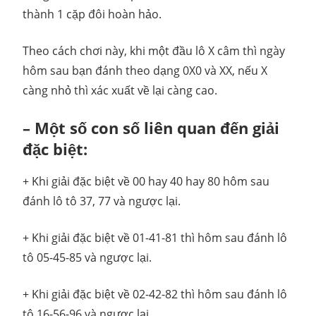
thành 1 cặp đôi hoàn hảo.
Theo cách chơi này, khi một đầu lô X câm thì ngày
hôm sau bạn đánh theo dạng 0X0 và XX, nếu X
càng nhỏ thì xác xuất về lại càng cao.
– Một số con số liên quan đến giải
đặc biệt:
+ Khi giải đặc biệt về 00 hay 40 hay 80 hôm sau
đánh lô tô 37, 77 và ngược lại.
+ Khi giải đặc biệt về 01-41-81 thì hôm sau đánh lô
tô 05-45-85 và ngược lại.
+ Khi giải đặc biệt về 02-42-82 thì hôm sau đánh lô
tô 16-56-96 và ngược lại.