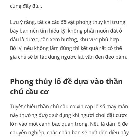
cúng đầy đủ…
Lưu ý rằng, tất cả các đồ vật phong thủy khi trưng
bày bạn nên tìm hiểu kỹ, không phải muốn đặt ở
đâu là được, cần xem hướng, khu vực phù hợp.
Bởi vì nếu không làm đúng thì kết quả rất có thể
gia chủ sẽ bị tác dụng ngược lại, vận đen đeo bám.
Phong thủy lô đề dựa vào thần
chú cầu cơ
Tuyệt chiêu thần chú cầu cơ xin cặp lô số may mắn
này thường được sử dụng khi người chơi đặt cược
lớn vào một canh bạc quan trọng. Nếu là dân lô đề
chuyên nghiệp, chắc chắn bạn sẽ biết đến điều này