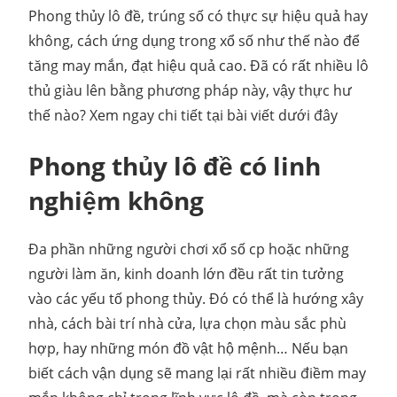
Phong thủy lô đề, trúng số có thực sự hiệu quả hay
không, cách ứng dụng trong xổ số như thế nào để
tăng may mắn, đạt hiệu quả cao. Đã có rất nhiều lô
thủ giàu lên bằng phương pháp này, vậy thực hư
thế nào? Xem ngay chi tiết tại bài viết dưới đây
Phong thủy lô đề có linh
nghiệm không
Đa phần những người chơi xổ số cp hoặc những
người làm ăn, kinh doanh lớn đều rất tin tưởng
vào các yếu tố phong thủy. Đó có thể là hướng xây
nhà, cách bài trí nhà cửa, lựa chọn màu sắc phù
hợp, hay những món đồ vật hộ mệnh… Nếu bạn
biết cách vận dụng sẽ mang lại rất nhiều điềm may