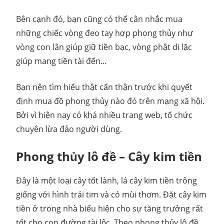
Bên cạnh đó, bạn cũng có thể cân nhắc mua
những chiếc vòng đeo tay hợp phong thủy như
vòng con lân giúp giữ tiền bạc, vòng phật di lặc
giúp mang tiền tài đến…
Bạn nên tìm hiểu thật cẩn thận trước khi quyết
định mua đồ phong thủy nào đó trên mạng xã hội.
Bởi vì hiện nay có khá nhiều trang web, tổ chức
chuyên lừa đảo người dùng.
Phong thủy lô đề – Cây kim tiền
Đây là một loại cây tốt lành, lá cây kim tiền trông
giống với hình trái tim và có mùi thơm. Đặt cây kim
tiền ở trong nhà biểu hiện cho sự tăng trưởng rất
tốt cho con đường tài lộc. Theo phong thủy lô đề,